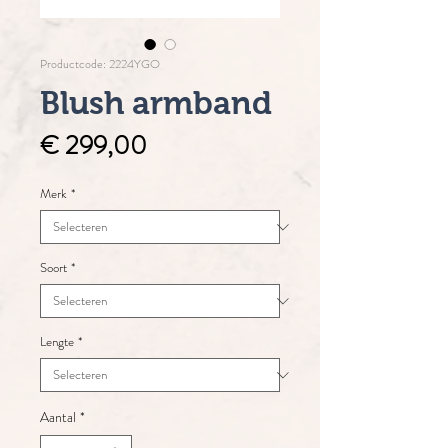
Productcode: 2224YGO
Blush armband
Prijs
€ 299,00
Merk
*
Soort
*
Lengte
*
Aantal
*