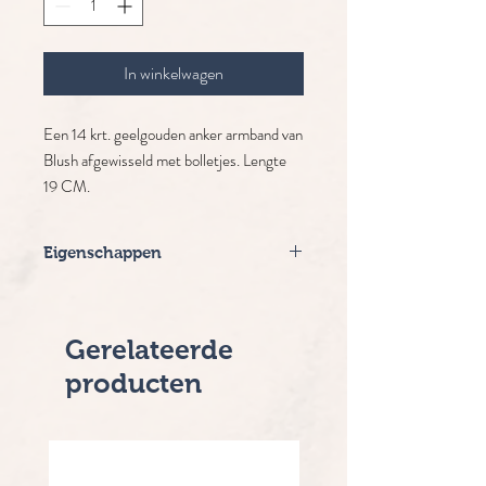
In winkelwagen
Een 14 krt. geelgouden anker armband van
Blush afgewisseld met bolletjes. Lengte
19 CM.
Eigenschappen
Merk: Blush
Lengte: 19 cm
Levertijd: 2-5 werkdagen
Gerelateerde
producten