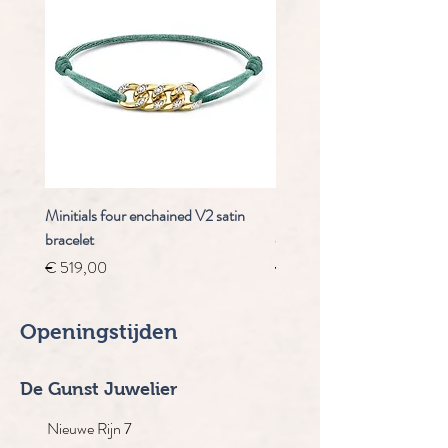
Minitials four enchained V2 satin
Staudt Praeludium automaa
bracelet
chrongraaf
Prijs
Normale prijs
€ 519,00
€ 4.910,00
Openingstijden
De Gunst Juwelier
Nieuwe Rijn 7