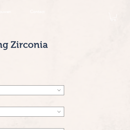
ouwen
Contact
ng Zirconia
js