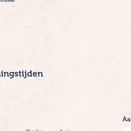
 bracelet
Snel overzicht
ingstijden
Aa