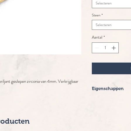
Selecteren
Steen
*
Selecteren
Aantal
*
riljant geslepen zirconia van 4mm. Verkrijgbaar
Eigenschappen
Merk: Blush
Ringdikte: 2 mm
Diameter: 4 mm
Levertijd: 2-5 werk
roducten