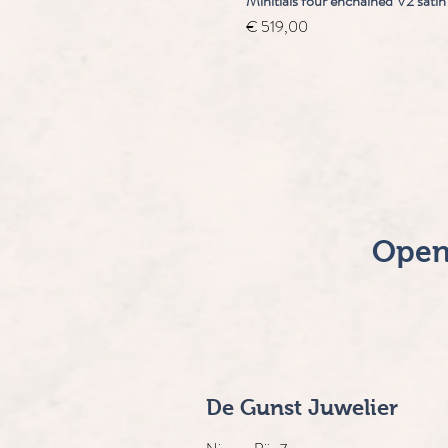
Minitials four enchained V2 satin
Prijs
€ 519,00
Open
De Gunst Juwelier