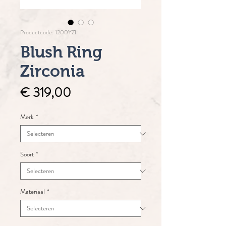
Productcode: 1200YZI
Blush Ring
Zirconia
Prijs
€ 319,00
Merk
*
Soort
*
Materiaal
*