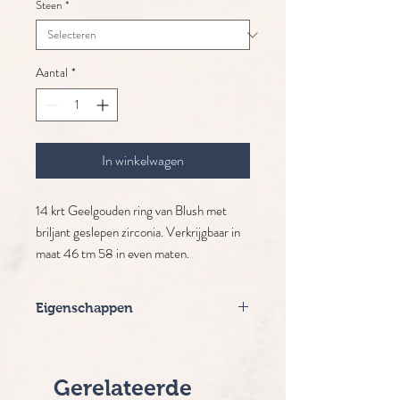
Steen
*
Aantal
*
In winkelwagen
14 krt Geelgouden ring van Blush met
briljant geslepen zirconia. Verkrijgbaar in
maat 46 tm 58 in even maten.
Eigenschappen
Merk: Blush
Ringdikte: 1,3 mm
Diameter: 2,6 mm
Gerelateerde
Levertijd: 2-5 werkdagen