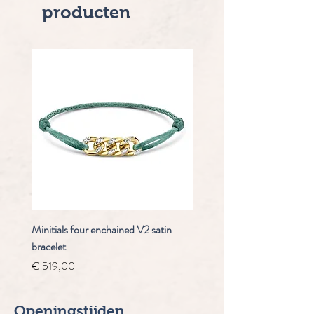
producten
Minitials four enchained V2 satin
Staudt Praeludium automaa
bracelet
chrongraaf
Prijs
Normale prijs
€ 519,00
€ 4.910,00
Openingstijden