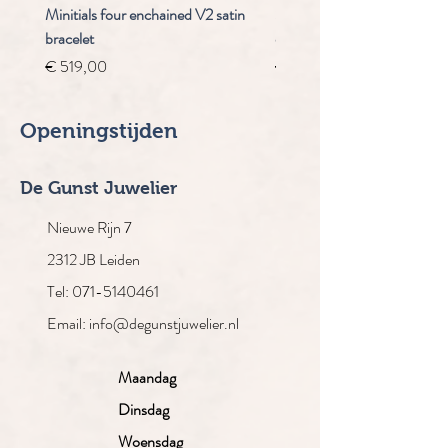
Minitials four enchained V2 satin
Staudt Praeludium automaa
bracelet
chrongraaf
Prijs
Normale prijs
€ 519,00
€ 4.910,00
Openingstijden
De Gunst Juwelier
Nieuwe Rijn 7
2312 JB Leiden
Tel: 071-5140461
Email: info@degunstjuwelier.nl
Maandag
Dinsdag
Woensdag