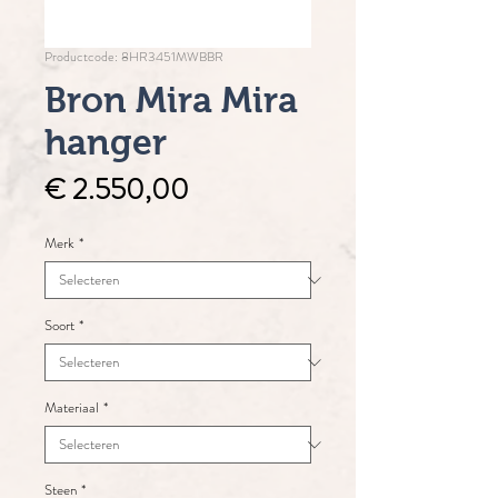
Productcode: 8HR3451MWBBR
Bron Mira Mira
hanger
Prijs
€ 2.550,00
Merk
*
Soort
*
Materiaal
*
Steen
*