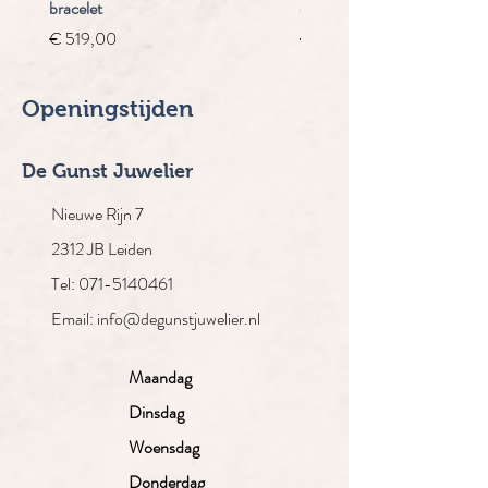
bracelet
chrongraaf
Prijs
Normale prijs
€ 519,00
€ 4.910,00
Openingstijden
De Gunst Juwelier
Nieuwe Rijn 7
2312 JB Leiden
Tel: 071-5140461
Email: info@degunstjuwelier.nl
Maandag
Dinsdag
Woensdag
Donderdag