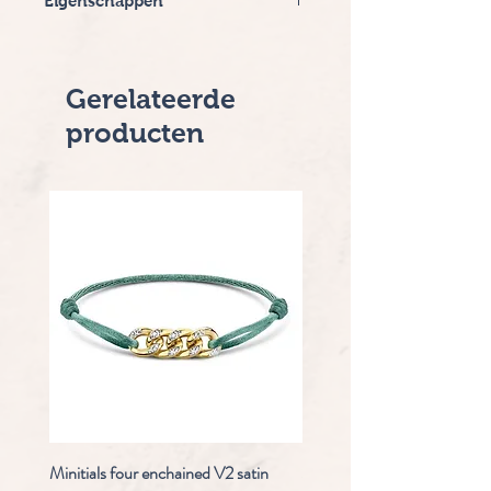
Eigenschappen
Merk Bron
Steen: Apatiet, Tahiti parel, Groene
Beryl
Gerelateerde
Levertijd: 2-5 werkdagen
producten
Minitials four enchained V2 satin
Staudt Praeludium automaa