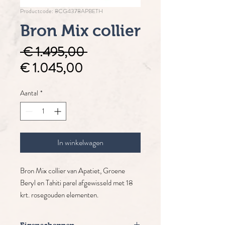
Productcode: 8CG4378APBETH
Bron Mix collier
Normale
 € 1.495,00 
Verkoopprijs
prijs
€ 1.045,00
Aantal
*
In winkelwagen
Bron Mix collier van Apatiet, Groene
Beryl en Tahiti parel afgewisseld met 18
krt. rosegouden elementen.