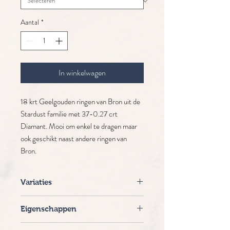
Aantal
*
In winkelwagen
18 krt Geelgouden ringen van Bron uit de
Stardust familie met 37-0.27 crt
Diamant. Mooi om enkel te dragen maar
ook geschikt naast andere ringen van
Bron.
Variaties
De ring is verkrijgbaar in wit-, geel-, en
Eigenschappen
roségoud, met verschillende soorten
diamant en saffier.
Merk: Bron