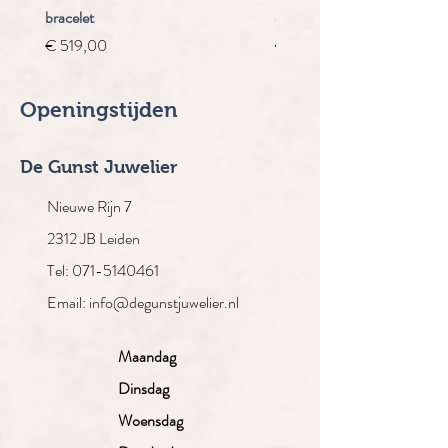
bracelet
chrongraaf
Prijs
Normale prijs
€ 519,00
€ 4.910,00
Openingstijden
De Gunst Juwelier
Nieuwe Rijn 7
2312 JB Leiden
Tel: 071-5140461
Email: info@degunstjuwelier.nl
Maandag
Dinsdag
Woensdag