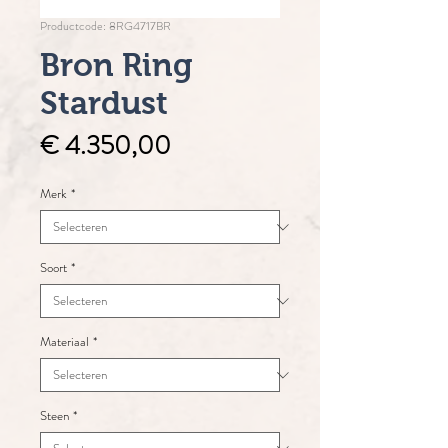
Productcode: 8RG4717BR
Bron Ring
Stardust
Prijs
€ 4.350,00
Merk
*
Soort
*
Materiaal
*
Steen
*