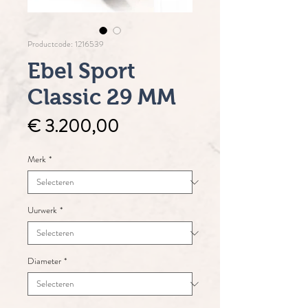
Productcode: 1216539
Ebel Sport
Classic 29 MM
Prijs
€ 3.200,00
Merk
*
Uurwerk
*
Diameter
*