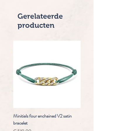
Gerelateerde
producten
Minitials four enchained V2 satin
Staudt Praeludium automaa
bracelet
chrongraaf
Prijs
Normale prijs