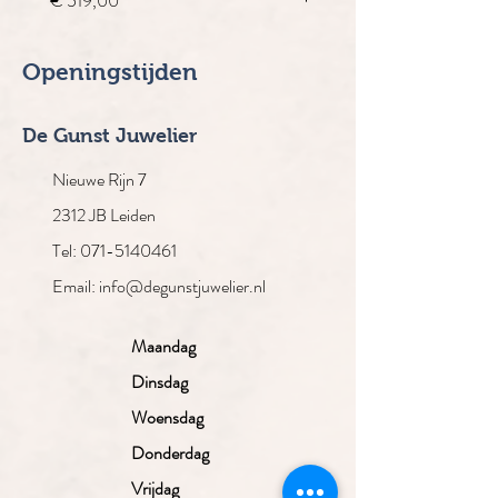
€ 519,00
€ 4.910,00
Openingstijden
De Gunst Juwelier
Nieuwe Rijn 7
2312 JB Leiden
Tel: 071-5140461
Email: info@degunstjuwelier.nl
Maandag
Dinsdag
Woensdag
Donderdag
Vrijdag