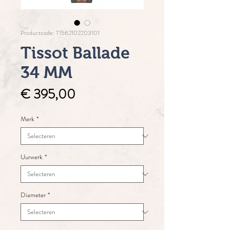
Productcode: T1562102203101
Tissot Ballade
34 MM
Prijs
€ 395,00
Merk
*
Uurwerk
*
Diameter
*