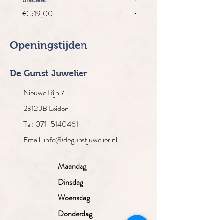
Prijs
Normale prijs
€ 519,00
€ 4.910,00
Openingstijden
De Gunst Juwelier
Nieuwe Rijn 7
2312 JB Leiden
Tel: 071-5140461
Email: info@degunstjuwelier.nl
Maandag
Dinsdag
Woensdag
Donderdag