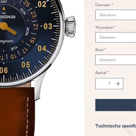
Diameter
*
Selecteren
Wijzerplaat
*
Selecteren
Band
*
Selecteren
Aantal
*
Technische specifi