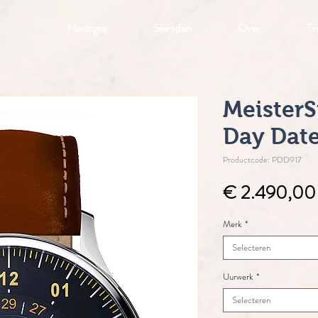
Horloges
Sieraden
Over
Tr
Meister
Day Dat
Productcode: PDD917
€ 2.490,00
Merk
*
Selecteren
Uurwerk
*
Selecteren