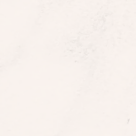
r
r
er