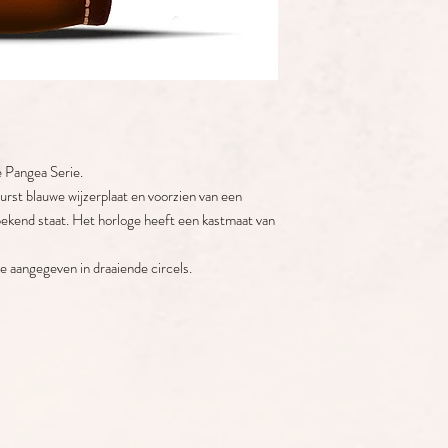
Merk: MeisterSinge
Serie: Pangea
Uurwerk: automaat
Gangreserve: 38 uu
Doorsnee: 40 mm
Kast: staal
Band: leer
Sluiting: gesp
e Pangea Serie.
Wijzerplaat: Blauw
Glas: saffierglas
urst blauwe wijzerplaat en voorzien van een
Dag/datum: ja
bekend staat. Het horloge heeft een kastmaat van
Waterdicht: 50 met
e aangegeven in draaiende circels.