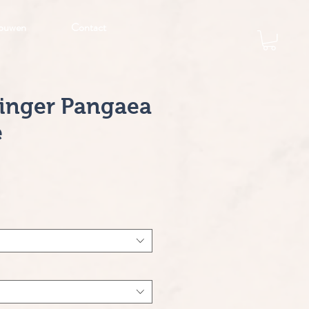
ouwen
Contact
Singer Pangaea
e
Prijs