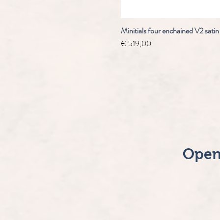
Minitials four enchained V2 satin
Prijs
€ 519,00
Open