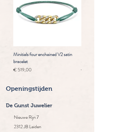
Minitials four enchained V2 satin
Staudt Praeludium automaa
bracelet
chrongraaf
Prijs
Normale prijs
€ 519,00
€ 4.910,00
Openingstijden
De Gunst Juwelier
Nieuwe Rijn 7
2312 JB Leiden