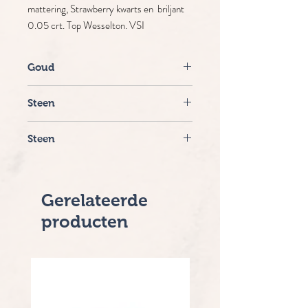
mattering, Strawberry kwarts en briljant
0.05 crt. Top Wesselton. VSI
Goud
18 krt. geelgoud
Steen
Diamant 0.05 crt TW. VSI
Steen
Strawberry kwarts
Gerelateerde
producten