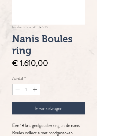
Productcode: AS3-609
Nanis Boules
ring
Prijs
€ 1.610,00
Aantal
*
In winkelwagen
Een 18 krt. geelgouden ring uit de nanis
Boules collectie met handgestoken