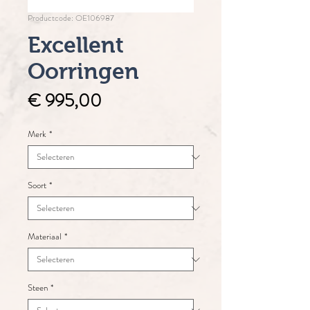
Productcode: OE106987
Excellent
Oorringen
Prijs
€ 995,00
Merk
*
Soort
*
Materiaal
*
Steen
*