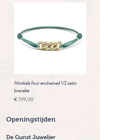
Minitials four enchained V2 satin
Staudt Praeludium automaa
bracelet
chrongraaf
Prijs
Normale prijs
€ 519,00
€ 4.910,00
Openingstijden
De Gunst Juwelier