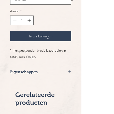
Aantal
*
In winkelwagen
14 krt geelgouden brede klapcreolen in
strak, taps design.
Eigenschappen
Merk: Excellent
Materiaal: Geelgoud
Diameter: 7mm
Gerelateerde
Levertijd: 2-5 werkdagen
producten