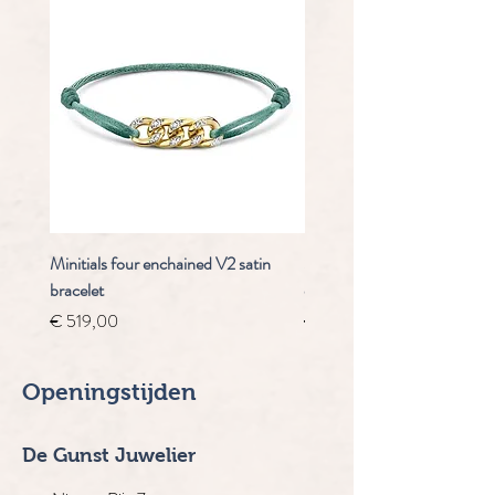
Minitials four enchained V2 satin
Staudt Praeludium automaa
bracelet
chrongraaf
Prijs
Normale prijs
€ 519,00
€ 4.910,00
Openingstijden
De Gunst Juwelier