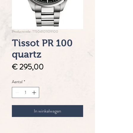
Productcode: T1504101109100
Tissot PR 100
quartz
Prijs
€ 295,00
Aantal
*
In winkelwagen