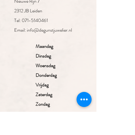
Nieuwe Rijn 7
2312 JB Leiden
Tel: 071-5140461
Email: info@degunstjuwelier.nl
Maandag
Dinsdag
Woensdag
Donderdag
Vrijdag
Zaterdag
Zondag
Gesloten
10.00 - 17.30