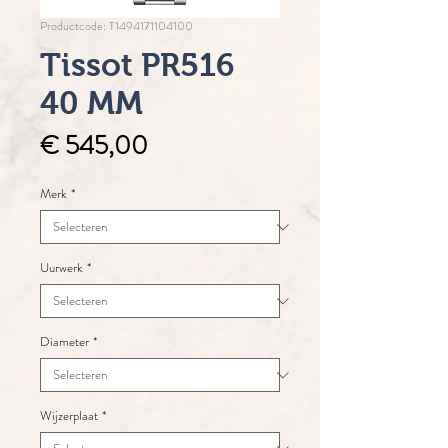
Productcode: T1494171104100
Tissot PR516
40 MM
Prijs
€ 545,00
Merk
*
Uurwerk
*
Diameter
*
Wijzerplaat
*