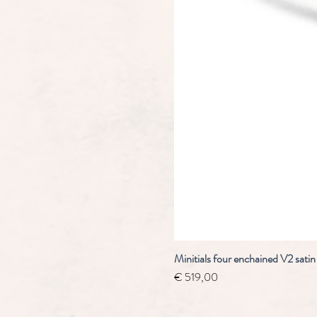
Minitials four enchained V2 satin
Prijs
€ 519,00