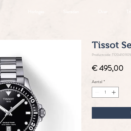
Horloges
Sieraden
Over
Tr
Tissot S
Productcode: T120410110
Pri
€ 495,00
Aantal
*