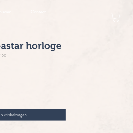
ouwen
Contact
eastar horloge
5100
js
In winkelwagen