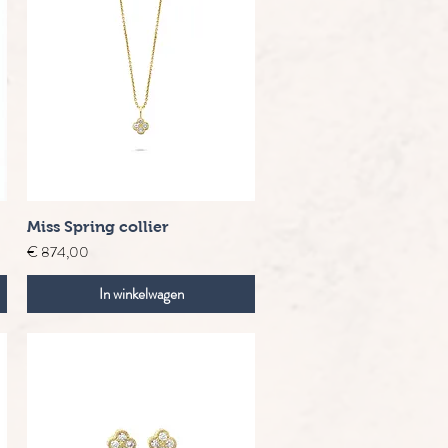
Snel overzicht
Miss Spring collier
Prijs
€ 874,00
In winkelwagen