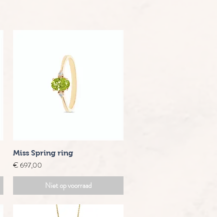
Snel overzicht
Miss Spring ring
Prijs
€ 697,00
Niet op voorraad