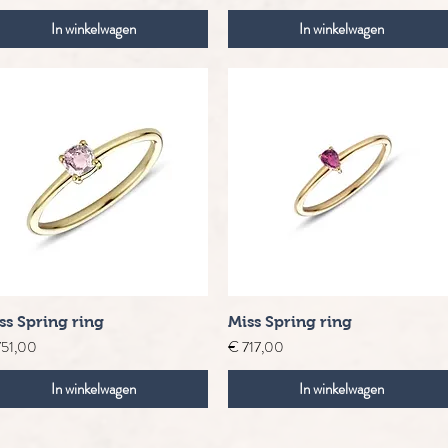
In winkelwagen
In winkelwagen
Snel overzicht
Snel overzicht
ss Spring ring
Miss Spring ring
s
Prijs
751,00
€ 717,00
In winkelwagen
In winkelwagen