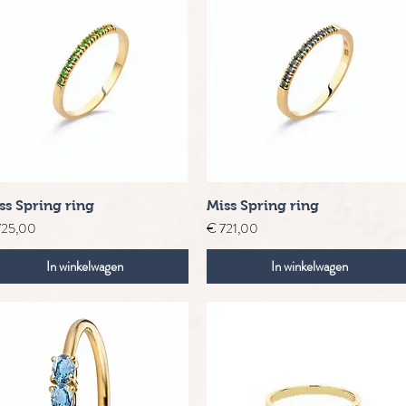
Snel overzicht
Snel overzicht
ss Spring ring
Miss Spring ring
s
Prijs
725,00
€ 721,00
In winkelwagen
In winkelwagen