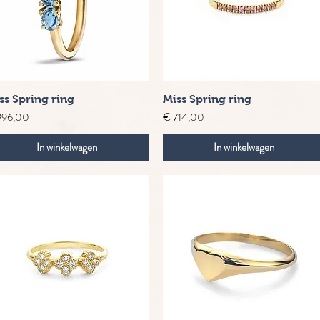
Snel overzicht
Snel overzicht
ss Spring ring
Miss Spring ring
s
Prijs
996,00
€ 714,00
In winkelwagen
In winkelwagen