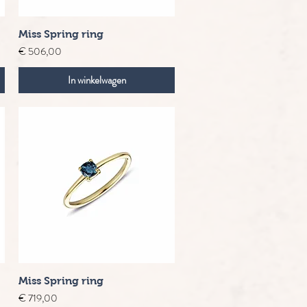
Snel overzicht
Miss Spring ring
Prijs
€ 506,00
In winkelwagen
Snel overzicht
Miss Spring ring
Prijs
€ 719,00