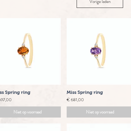
Vorige laden
Snel overzicht
Snel overzicht
ss Spring ring
Miss Spring ring
s
Prijs
697,00
€ 681,00
Niet op voorraad
Niet op voorraad