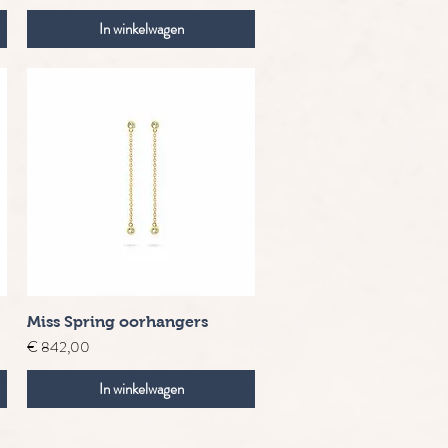
In winkelwagen
Snel overzicht
Miss Spring oorhangers
Prijs
€ 842,00
In winkelwagen