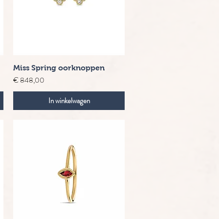
Snel overzicht
Miss Spring oorknoppen
Prijs
€ 848,00
In winkelwagen