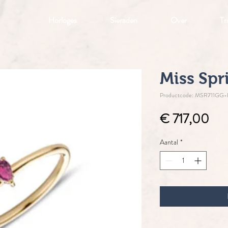
Horloges
Sieraden
Over
Tr
Miss Spr
Productcode: MSR711GG-
Prij
€ 717,00
Aantal
*