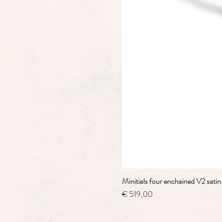
Minitials four enchained V2 satin
Prijs
€ 519,00