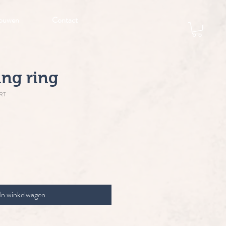
ouwen
Contact
ing ring
RT
s
In winkelwagen