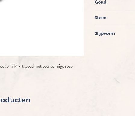
Goud
14 krt.
Steen
Roze Toermalijn
Slijpvorm
Peer
llectie in 14 krt. goud met peervormige roze
roducten