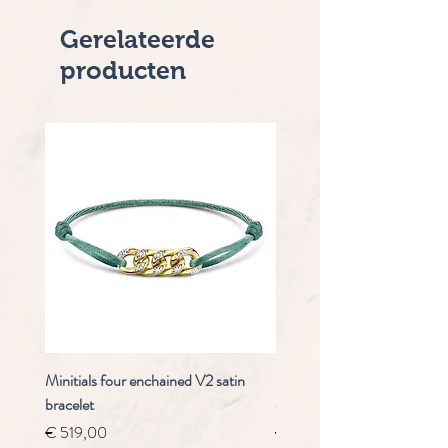
Gerelateerde
producten
Minitials four enchained V2 satin
Staudt Praeludium automaa
bracelet
chrongraaf
Prijs
Normale prijs
€ 519,00
€ 4.910,00