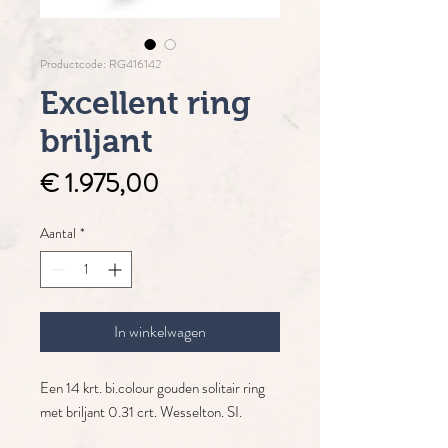
Productcode: RG416142
Excellent ring
briljant
Prijs
€ 1.975,00
Aantal
*
In winkelwagen
Een 14 krt. bi.colour gouden solitair ring
met briljant 0.31 crt. Wesselton. SI.