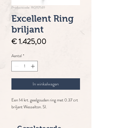
Productcode: RG117149
Excellent Ring
briljant
Prijs
€ 1.425,00
Aantal
*
In winkelwagen
Een 14 krt. geelgouden ring met 0.37 crt
briljant Wesselton. SI.