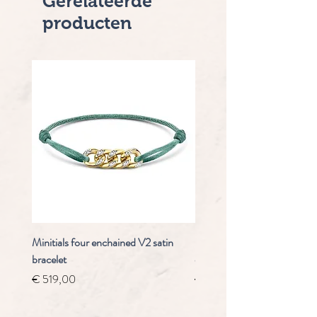
Gerelateerde
producten
Minitials four enchained V2 satin
Staudt Praeludium automaa
bracelet
chrongraaf
Prijs
Normale prijs
€ 519,00
€ 4.910,00