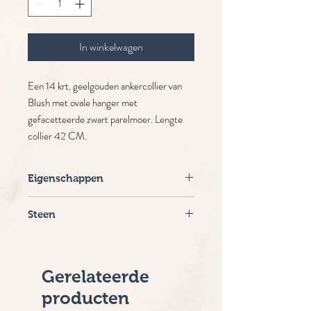
In winkelwagen
Een 14 krt. geelgouden ankercollier van
Blush met ovale hanger met
gefacetteerde zwart parelmoer. Lengte
collier 42 CM.
Eigenschappen
Merk: Blush
Steen
Lengte: 42 cm
Levertijd: 2-5 werkdagen
Zwart parelmoer
Gerelateerde
producten