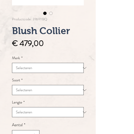
Productcode: 3169YBQ
Blush Collier
Prijs
€ 479,00
Merk
*
Soort
*
Lengte
*
Aantal
*