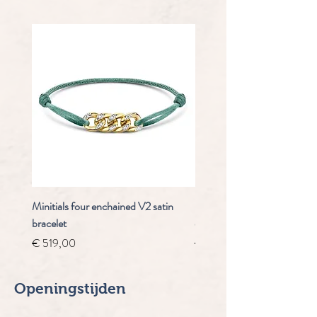
Minitials four enchained V2 satin
Staudt Praeludium automaa
bracelet
chrongraaf
Prijs
Normale prijs
€ 519,00
€ 4.910,00
Openingstijden