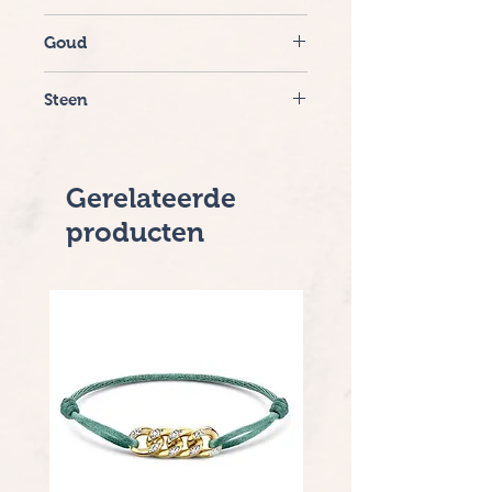
Blush
Goud
Geelgoud
Steen
Zirconia
Gerelateerde
producten