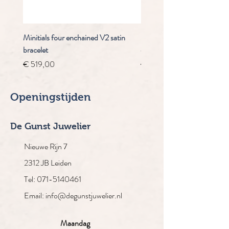
Minitials four enchained V2 satin
Staudt Praeludium automaa
bracelet
chrongraaf
Prijs
Normale prijs
€ 519,00
€ 4.910,00
Openingstijden
De Gunst Juwelier
Nieuwe Rijn 7
2312 JB Leiden
Tel: 071-5140461
Email: info@degunstjuwelier.nl
Maandag