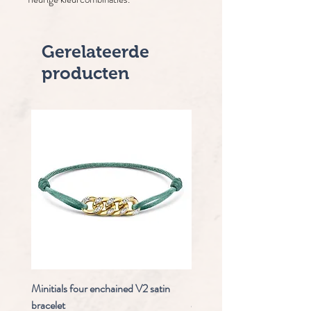
Gerelateerde
producten
Minitials four enchained V2 satin
Staudt Praeludium automaa
bracelet
chrongraaf