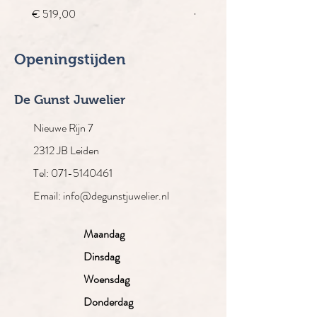
Prijs
Normale prijs
€ 519,00
€ 4.910,00
Openingstijden
De Gunst Juwelier
Nieuwe Rijn 7
2312 JB Leiden
Tel: 071-5140461
Email: info@degunstjuwelier.nl
Maandag
Dinsdag
Woensdag
Donderdag