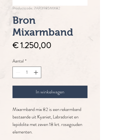
Productcode: 7AR3985MIX82
Bron
Mixarmband
Prijs
€ 1.250,00
Aantal
*
In winkelwagen
Mixarmband mix 82 is een rekarmband
bestaande uit Kyaniet, Labradoriet en
lepidolite met zeven 18 krt. rosegouden
elementen.