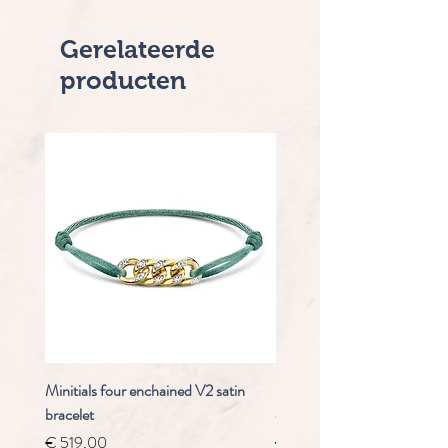
Gerelateerde
producten
Minitials four enchained V2 satin
Staudt Praeludium automaa
bracelet
chrongraaf
Prijs
Normale prijs
€ 519,00
€ 4.910,00