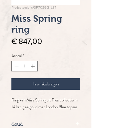
Productcode: MSR702GG-LBT
Miss Spring
ring
Prijs
€ 847,00
Aantal
*
In winkelwagen
Ring van Miss Spring uit Tres collectie in
14 krt. geelgoud met London Blue topaas.
Goud