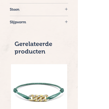
14 krt.
Steen
London Blue Topaas
Slijpvorm
Ovaal
Gerelateerde
producten