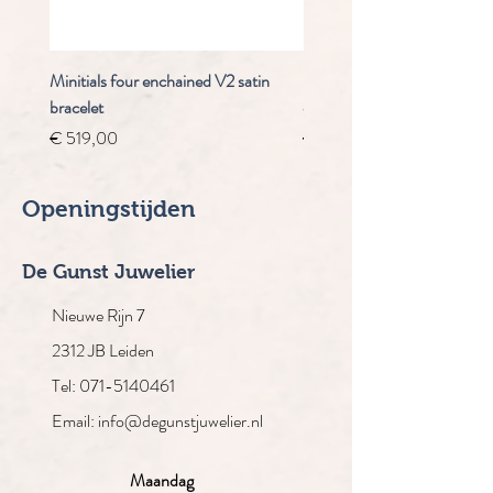
Minitials four enchained V2 satin
Staudt Praeludium automaa
bracelet
chrongraaf
Prijs
Normale prijs
€ 519,00
€ 4.910,00
Openingstijden
De Gunst Juwelier
Nieuwe Rijn 7
2312 JB Leiden
Tel: 071-5140461
Email: info@degunstjuwelier.nl
Maandag