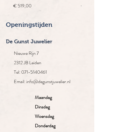
Prijs
Normale prijs
€ 519,00
€ 4.910,00
Openingstijden
De Gunst Juwelier
Nieuwe Rijn 7
2312 JB Leiden
Tel: 071-5140461
Email: info@degunstjuwelier.nl
Maandag
Dinsdag
Woensdag
Donderdag