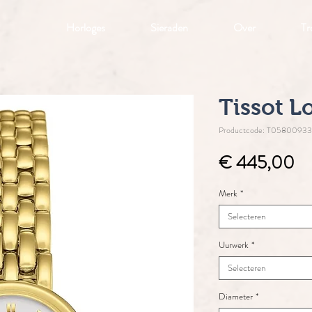
Horloges
Sieraden
Over
Tr
Tissot L
Productcode: T0580093
Pri
€ 445,00
Merk
*
Selecteren
Uurwerk
*
Selecteren
Diameter
*