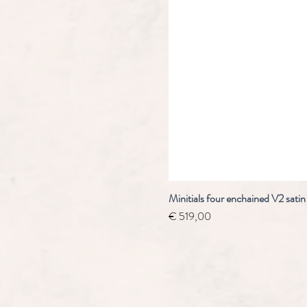
Minitials four enchained V2 satin
Prijs
€ 519,00