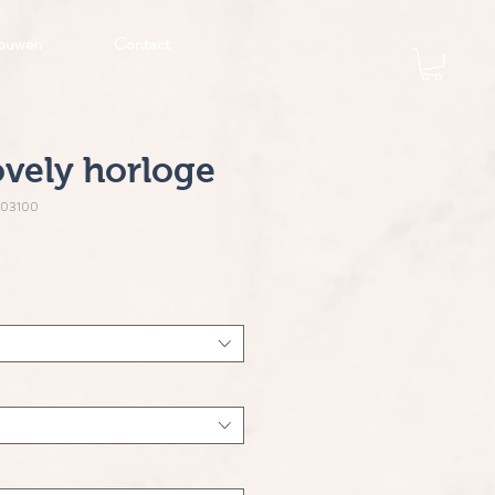
ouwen
Contact
ovely horloge
303100
js