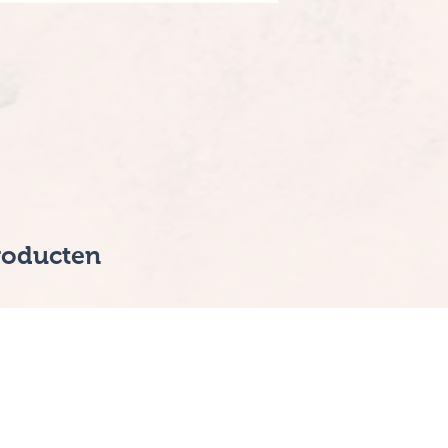
Glas: saffierglas
Datum: nee
Waterdicht: 30 met
2 jaar garantie
roducten