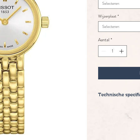
Selecteren
Wijzerplaat
*
Selecteren
Aantal
*
Technische specifi
Merk: Tissot
Serie: Lovely
Uurwerk: quartz
Doorsnee: 25 mm
Kast: PVD
Band: PVD