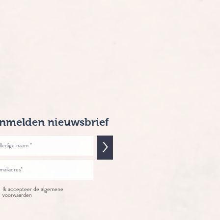
nmelden nieuwsbrief
>
Ik accepteer de algemene
voorwaarden