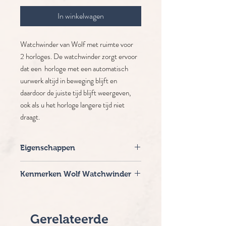
In winkelwagen
Watchwinder van Wolf met ruimte voor
2 horloges. De watchwinder zorgt ervoor
dat een horloge met een automatisch
uurwerk altijd in beweging blijft en
daardoor de juiste tijd blijft weergeven,
ook als u het horloge langere tijd niet
draagt.
Eigenschappen
Merk: Wolf
Kenmerken Wolf Watchwinder
Afmetingen: 14 x 15,4 x 14,8 cm
Materiaal: Veganistisch leer
Gepatenteerde innovatie - Elke
Kleur: Zwart
WOLF-wikkelaar telt het exacte aantal
Levertijd: 2-5 werkdagen
rotaties. Alle andere wikkelaars
Gerelateerde
schatten het aantal rotaties.