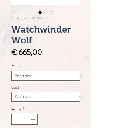
Productcode: 461203
Watchwinder
Wolf
Prijs
€ 665,00
Merk
*
Soort
*
Aantal
*