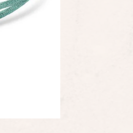
Staudt Praeludium automaat chrongraa