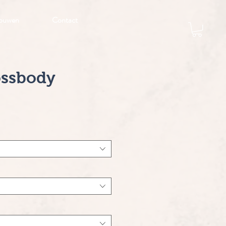
ouwen
Contact
ossbody
js