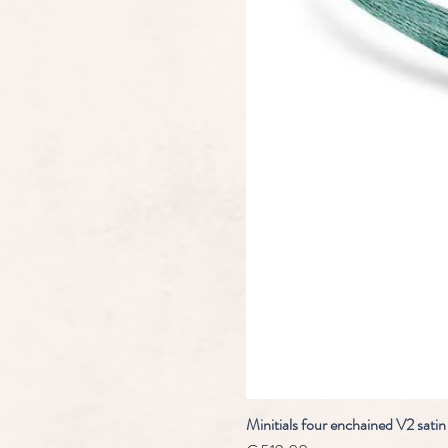
Minitials four enchained V2 satin