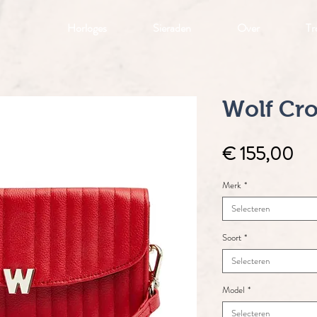
Horloges
Sieraden
Over
Tr
Wolf Cr
Pri
€ 155,00
Merk
*
Selecteren
Soort
*
Selecteren
Model
*
Selecteren