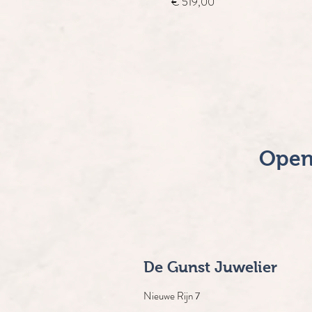
Prijs
€ 519,00
Open
De Gunst Juwelier
Nieuwe Rijn 7