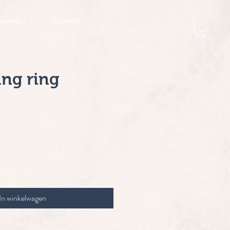
ouwen
Contact
ing ring
js
In winkelwagen