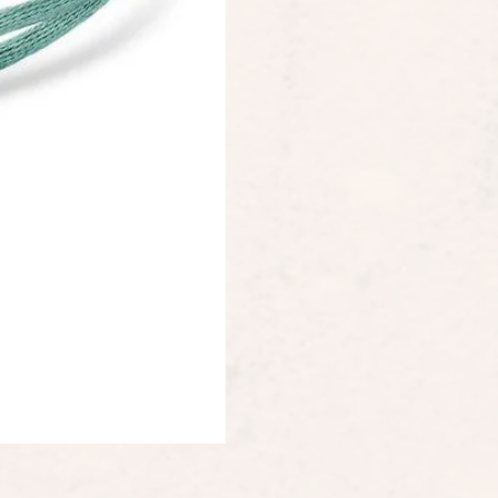
Staudt Praeludium automaat chrongraa