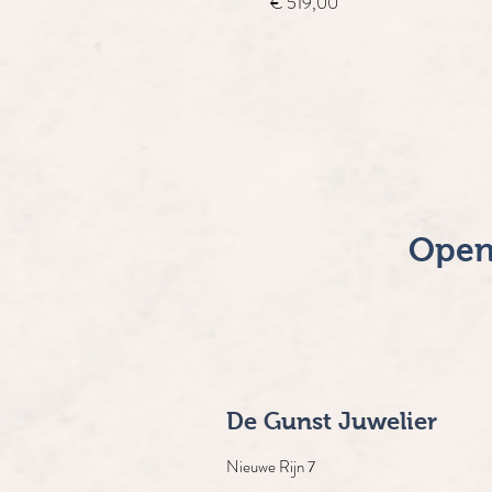
Prijs
€ 519,00
Open
De Gunst Juwelier
Nieuwe Rijn 7