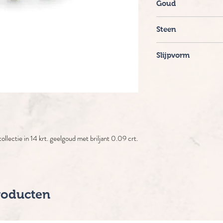
Goud
14 krt.
Steen
Diamant
Slijpvorm
Briljant
llectie in 14 krt. geelgoud met briljant 0.09 crt.
roducten