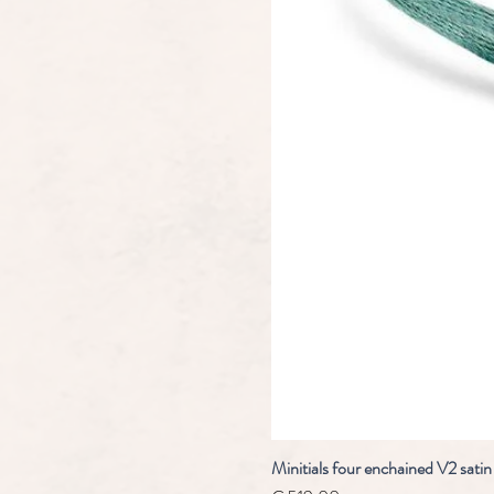
Minitials four enchained V2 satin