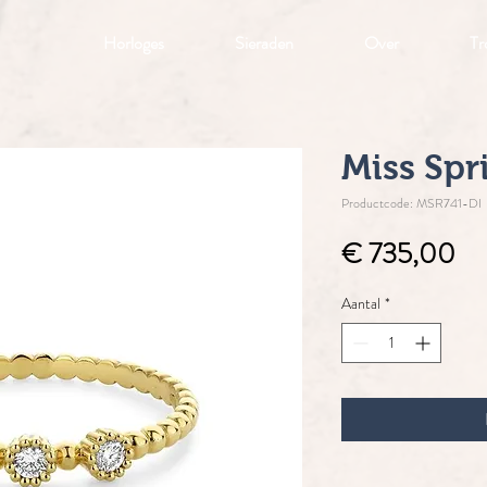
Horloges
Sieraden
Over
Tr
Miss Spr
Productcode: MSR741-DI
Pri
€ 735,00
Aantal
*