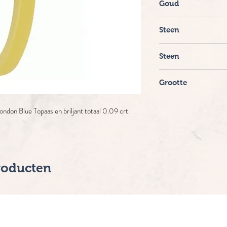
Goud
14 krt. bi.colour
Steen
London Blue Topaas
Steen
Diamant
Grootte
0.09 crt. Top Wesselton
ondon Blue Topaas en briljant totaal 0.09 crt.
roducten