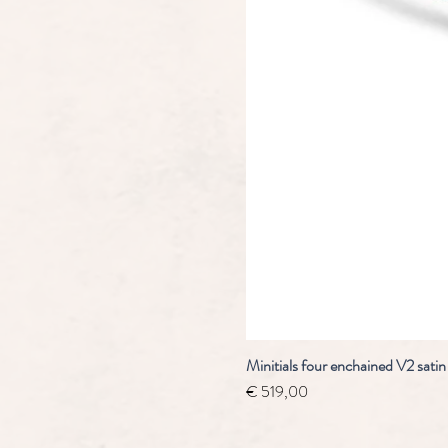
Minitials four enchained V2 satin
Prijs
€ 519,00