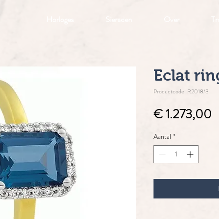
Horloges
Sieraden
Over
Tr
Eclat rin
Productcode: R2018/3
P
€ 1.273,00
Aantal
*