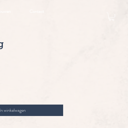
ouwen
Contact
g
rijs
In winkelwagen