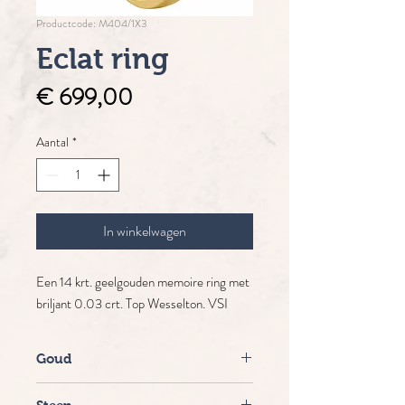
Productcode: M404/1X3
Eclat ring
Prijs
€ 699,00
Aantal
*
In winkelwagen
Een 14 krt. geelgouden memoire ring met
briljant 0.03 crt. Top Wesselton. VSI
Goud
14 krt. geelgoud