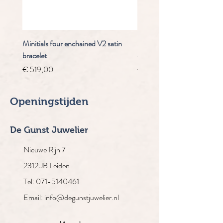
Minitials four enchained V2 satin
Staudt Praeludium automaa
bracelet
chrongraaf
Prijs
Normale prijs
€ 519,00
€ 4.910,00
Openingstijden
De Gunst Juwelier
Nieuwe Rijn 7
2312 JB Leiden
Tel: 071-5140461
Email: info@degunstjuwelier.nl