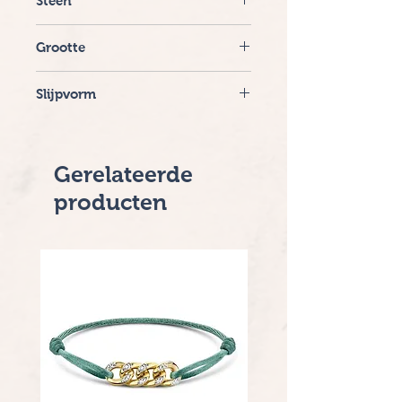
Steen
Diamant
Grootte
0.03 crt Top Wesselton.VSI
Slijpvorm
Briljant
Gerelateerde
producten