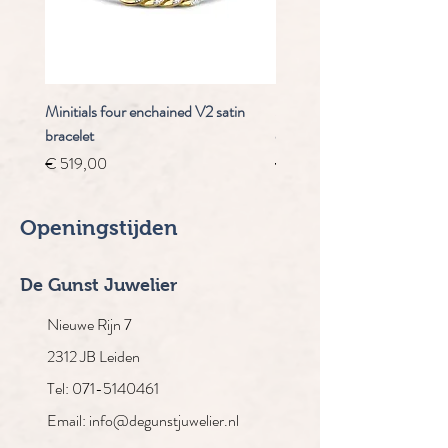
Minitials four enchained V2 satin
Staudt Praeludium automaa
bracelet
chrongraaf
Prijs
Normale prijs
€ 519,00
€ 4.910,00
Openingstijden
De Gunst Juwelier
Nieuwe Rijn 7
2312 JB Leiden
Tel: 071-5140461
Email: info@degunstjuwelier.nl