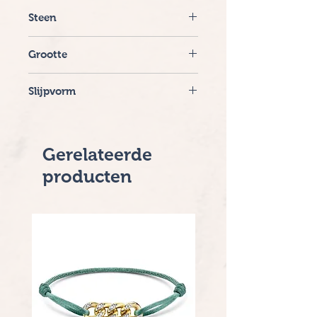
14 krt. bi.colour
Steen
Diamant
Grootte
3 X 0.09 crt Top Wesselton.VSI/ SI
Slijpvorm
Briljant
Gerelateerde
producten