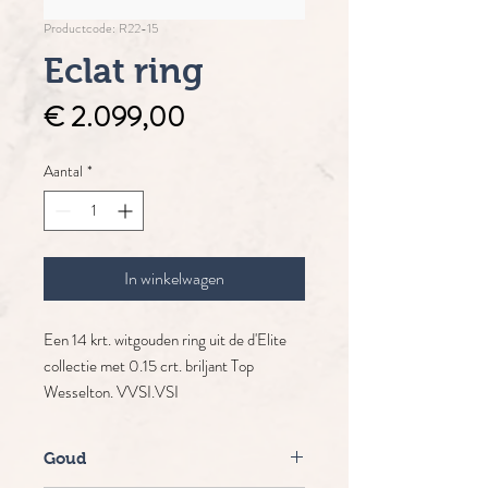
Productcode: R22-15
Eclat ring
Prijs
€ 2.099,00
Aantal
*
In winkelwagen
Een 14 krt. witgouden ring uit de d'Elite
collectie met 0.15 crt. briljant Top
Wesselton. VVSI.VSI
Goud