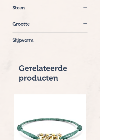
14 krt. witgoud
Steen
Diamant
Grootte
0.15 crt. Top Wesselton. SI
Slijpvorm
Briljant
Gerelateerde
producten