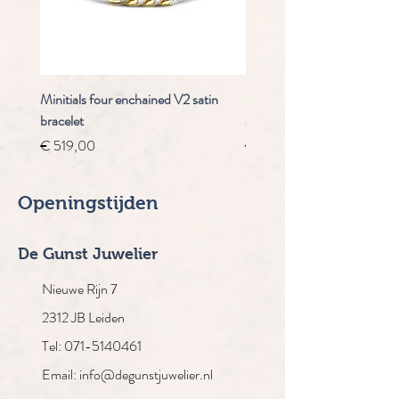
Minitials four enchained V2 satin
Staudt Praeludium automaa
bracelet
chrongraaf
Prijs
Normale prijs
€ 519,00
€ 4.910,00
Openingstijden
De Gunst Juwelier
Nieuwe Rijn 7
2312 JB Leiden
Tel: 071-5140461
Email: info@degunstjuwelier.nl